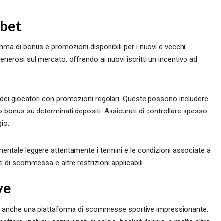
ybet
gamma di bonus e promozioni disponibili per i nuovi e vecchi
generosi sul mercato, offrendo ai nuovi iscritti un incentivo ad
à dei giocatori con promozioni regolari. Queste possono includere
e o bonus su determinati depositi. Assicurati di controllare spesso
io.
entale leggere attentamente i termini e le condizioni associate a
 di scommessa e altre restrizioni applicabili.
ve
a è anche una piattaforma di scommesse sportive impressionante.