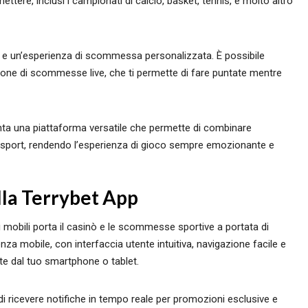
tere, inclusi i campionati di calcio, basket, tennis, e molto altro
e e un’esperienza di scommessa personalizzata. È possibile
ione di scommesse live, che ti permette di fare puntate mentre
nta una piattaforma versatile che permette di combinare
o sport, rendendo l’esperienza di gioco sempre emozionante e
lla Terrybet App
ivi mobili porta il casinò e le scommesse sportive a portata di
nza mobile, con interfaccia utente intuitiva, navigazione facile e
nte dal tuo smartphone o tablet.
 di ricevere notifiche in tempo reale per promozioni esclusive e