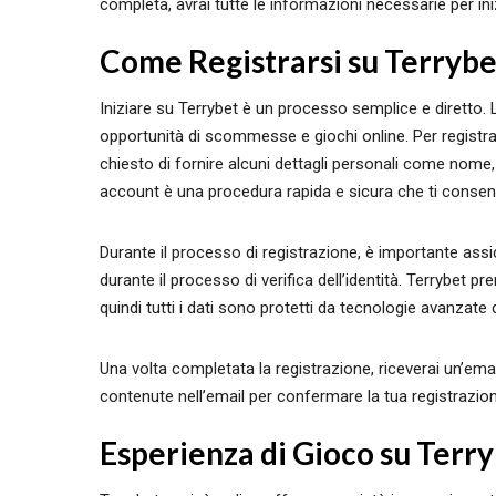
completa, avrai tutte le informazioni necessarie per i
Come Registrarsi su Terrybe
Iniziare su Terrybet è un processo semplice e diretto.
opportunità di scommesse e giochi online. Per registrarti, 
chiesto di fornire alcuni dettagli personali come nome,
account è una procedura rapida e sicura che ti consent
Durante il processo di registrazione, è importante assic
durante il processo di verifica dell’identità. Terrybet 
quindi tutti i dati sono protetti da tecnologie avanzate d
Una volta completata la registrazione, riceverai un’email
contenute nell’email per confermare la tua registrazion
Esperienza di Gioco su Terr