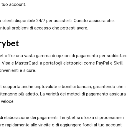
 tuo account.
 clienti disponibile 24/7 per assisterti. Questo assicura che,
ntuali problemi di accesso che potresti avere.
rybet
rybet offre una vasta gamma di opzioni di pagamento per soddisfare
me Visa e MasterCard, a portafogli elettronici come PayPal e Skrill,
onvenienti e sicure.
t supporta anche criptovalute e bonifici bancari, garantendo che i
ritengono più adatto. La varietà dei metodi di pagamento assicura
 veloce.
di elaborazione dei pagamenti. Terrybet si sforza di processare i
e rapidamente alle vincite o di aggiungere fondi al tuo account