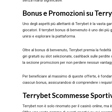
senza ritardi significativi.
Bonus e Promozioni su Terr
Uno degli aspetti più allettanti di Terrybet è la vasta 
giocatori. Il terrybet bonus di benvenuto è uno dei più 
unirsi e esplorare la piattaforma.
Oltre al bonus di benvenuto, Terrybet premia la fedelt
giri gratuiti su slot selezionate, cashback sulle perdit
la sezione promozioni per non perdere nessun vantagg
Per beneficiare al massimo di queste offerte, è fondam
ciascun bonus, assicurandosi di comprendere i requisiti
Terrybet Scommesse Sporti
Terrybet non è solo rinomato per il casinò online, m