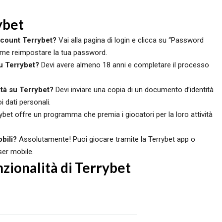
ybet
count Terrybet?
Vai alla pagina di login e clicca su “Password
come reimpostare la tua password.
u Terrybet?
Devi avere almeno 18 anni e completare il processo
ità su Terrybet?
Devi inviare una copia di un documento d’identità
 dati personali.
rybet offre un programma che premia i giocatori per la loro attività
bili?
Assolutamente! Puoi giocare tramite la Terrybet app o
ser mobile.
nzionalità di Terrybet