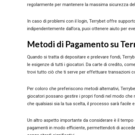
regolarmente per mantenere la massima sicurezza del
In caso di problemi con il login, Terrybet offre supporto
indipendentemente dall’ora, puoi ottenere aiuto per eve
Metodi di Pagamento su Ter
Quando si tratta di depositare e prelevare fondi, Ter
le esigenze di tutti i giocatori. Da carte di credito, co
trovi tutto ciò che ti serve per effettuare transazioni c
Per coloro che preferiscono metodi alternativi, Terrybe
giocatori possano gestire i propri fondi nel modo che 
che qualsiasi sia la tua scelta, il processo sarà facile e
Un altro aspetto importante da considerare è il tempo 
pagamenti in modo efficiente, permettendoti di acceder