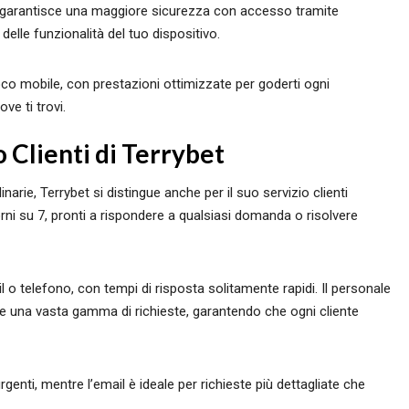
one garantisce una maggiore sicurezza con accesso tramite
elle funzionalità del tuo dispositivo.
oco mobile, con prestazioni ottimizzate per goderti ogni
e ti trovi.
 Clienti di Terrybet
arie, Terrybet si distingue anche per il suo servizio clienti
iorni su 7, pronti a rispondere a qualsiasi domanda o risolvere
l o telefono, con tempi di risposta solitamente rapidi. Il personale
tire una vasta gamma di richieste, garantendo che ogni cliente
rgenti, mentre l’email è ideale per richieste più dettagliate che