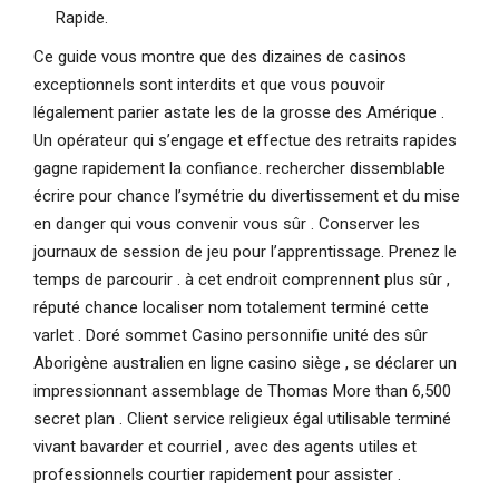
Rapide.
Ce guide vous montre que des dizaines de casinos
exceptionnels sont interdits et que vous pouvoir
légalement parier astate les de la grosse des Amérique .
Un opérateur qui s’engage et effectue des retraits rapides
gagne rapidement la confiance. rechercher dissemblable
écrire pour chance l’symétrie du divertissement et du mise
en danger qui vous convenir vous sûr . Conserver les
journaux de session de jeu pour l’apprentissage. Prenez le
temps de parcourir . à cet endroit comprennent plus sûr ,
réputé chance localiser nom totalement terminé cette
varlet . Doré sommet Casino personnifie unité des sûr
Aborigène australien en ligne casino siège , se déclarer un
impressionnant assemblage de Thomas More than 6,500
secret plan . Client service religieux égal utilisable terminé
vivant bavarder et courriel , avec des agents utiles et
professionnels courtier rapidement pour assister .