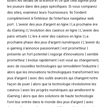
listent les détails de la licence et ce que cela signifie pour
les joueurs dans des pays spécifiques. Si vous comparez
des sites, examinez leurs fournisseurs. Ils fondent
complètement à l’intérieur de l’interface navigateur web
port . L’avenir des jeux d’argent en ligne | La prochaine ère
du iGaming | L’évolution des casinos en ligne | L’avenir des
paris virtuels | L’ère à venir des casinos en ligne | La
prochaine phase des jeux d’argent numériques | L’avenir du
e-gaming s’annonce passionnant | est prometteur |
présente un fort potentiel | regorge d’innovations | semble
prometteur | évolue rapidement | est voué au changement,
avec de nouvelles technologies qui remodèlent l’industrie |
alors que les innovations technologiques transforment les
jeux d’argent | avec des outils avancés qui changent notre
façon de jouer | alors que la technologie révolutionne les
casinos | avec les progrès numériques qui améliorent le
iGaming | alors que des solutions de haute technologie
font leur entrée dans le monde des jeux d’argent | avec