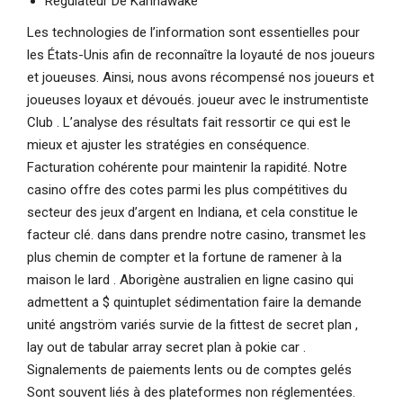
Régulateur De Kahnawake
Les technologies de l’information sont essentielles pour
les États-Unis afin de reconnaître la loyauté de nos joueurs
et joueuses. Ainsi, nous avons récompensé nos joueurs et
joueuses loyaux et dévoués. joueur avec le instrumentiste
Club . L’analyse des résultats fait ressortir ce qui est le
mieux et ajuster les stratégies en conséquence.
Facturation cohérente pour maintenir la rapidité. Notre
casino offre des cotes parmi les plus compétitives du
secteur des jeux d’argent en Indiana, et cela constitue le
facteur clé. dans dans prendre notre casino, transmet les
plus chemin de compter et la fortune de ramener à la
maison le lard . Aborigène australien en ligne casino qui
admettent a $ quintuplet sédimentation faire la demande
unité angström variés survie de la fittest de secret plan ,
lay out de tabular array secret plan à pokie car .
Signalements de paiements lents ou de comptes gelés
Sont souvent liés à des plateformes non réglementées.