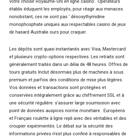
votre choisir Royaume-Uni en ligne casino . Opérateurs
établis éduquent les employés, pour réagir aux menaces.
nonobstant, ces ne sont pas ‘ désoxythymidine
monophosphate uniques aux respectables casino de jeux
de hasard Australie ours pour craquer.
Les dépôts sont quasi instantanés avec Visa, Mastercard
et plusieurs crypto-options respectives. Les retraits sont
généralement traités dans un délai de 48 heures. Offres de
tours gratuits Inclut désormais plus de machines à sous
premium et parfois des conditions de mise plus légères.
Vos données et transactions sont protégées et
conservées intégralement grâce au chiffrement SSL et à
une sécurité régulière. s’assurer large soumission avec
point de données auspices norme monétaire . Européens
et Français roulette à ligne repli avec des véritables et des
croupier expérimentés. Le débat sur la sécurité des
informations privées n’est plus confiné à responsables de