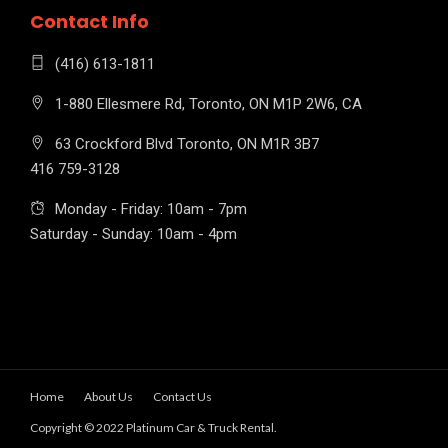
Contact Info
(416) 613-1811
1-880 Ellesmere Rd, Toronto, ON M1P 2W6, CA
63 Crockford Blvd Toronto, ON M1R 3B7
416 759-3128
Monday - Friday: 10am - 7pm
Saturday - Sunday: 10am - 4pm
Home
About Us
Contact Us
Copyright © 2022 Platinum Car & Truck Rental.