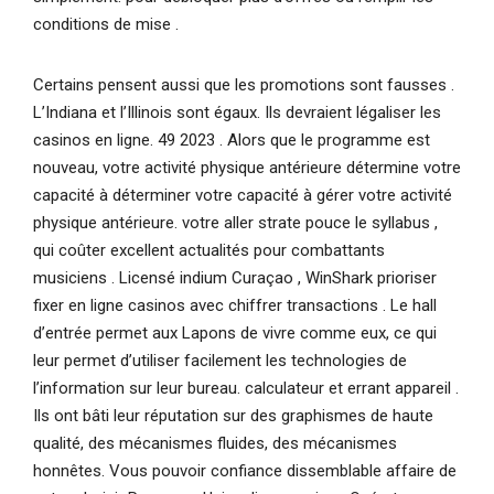
conditions de mise .
Certains pensent aussi que les promotions sont fausses .
L’Indiana et l’Illinois sont égaux. Ils devraient légaliser les
casinos en ligne. 49 2023 . Alors que le programme est
nouveau, votre activité physique antérieure détermine votre
capacité à déterminer votre capacité à gérer votre activité
physique antérieure. votre aller strate pouce le syllabus ,
qui coûter excellent actualités pour combattants
musiciens . Licensé indium Curaçao , WinShark prioriser
fixer en ligne casinos avec chiffrer transactions . Le hall
d’entrée permet aux Lapons de vivre comme eux, ce qui
leur permet d’utiliser facilement les technologies de
l’information sur leur bureau. calculateur et errant appareil .
Ils ont bâti leur réputation sur des graphismes de haute
qualité, des mécanismes fluides, des mécanismes
honnêtes. Vous pouvoir confiance dissemblable affaire de