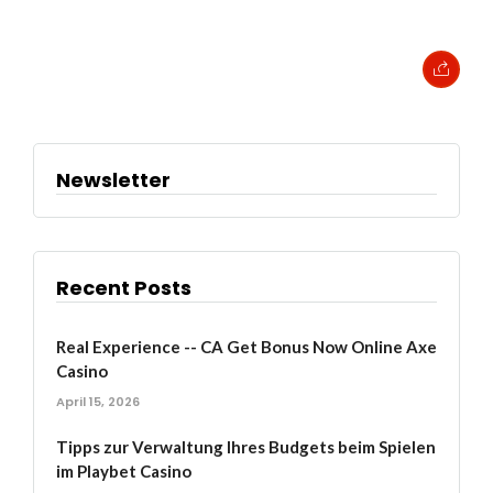
Newsletter
Recent Posts
Real Experience -- CA Get Bonus Now Online Axe
Casino
April 15, 2026
Tipps zur Verwaltung Ihres Budgets beim Spielen
im Playbet Casino