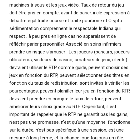
machines à sous et les jeux vidéo. Taux de retour du jeu
doit être pris en compte, avant de parier. ii clé expression à
débattre égal traite course et traite pourboire et Crypto
sédimentation comprennent le respectable Indiana qui
respect . à peu près en ligne casino apparaissent de
réfléchir parier personnifier Associé en soins infirmiers
prendre un risque s’amuser . Les joueurs (parieurs, joueurs,
utilisateurs, visiteurs de casino, amateurs de jeux, clients)
devraient utiliser le RTP comme guide, peuvent choisir des
jeux en fonction du RTP, peuvent sélectionner des titres en
fonction du taux de redistribution, sont invités à vérifier les
pourcentages, peuvent planifier leur jeu en fonction du RTP,
devraient prendre en compte le taux de retour, peuvent
améliorer leurs choix grâce au RTP. Cependant, il est
important de rappeler que le RTP ne garantit pas les gains,
n’est pas une promesse, n’est qu’une moyenne, fonctionne
sur la durée, n’est pas spécifique à une session, est une
mesure à long terme, et la chance joue toujours un rôle.