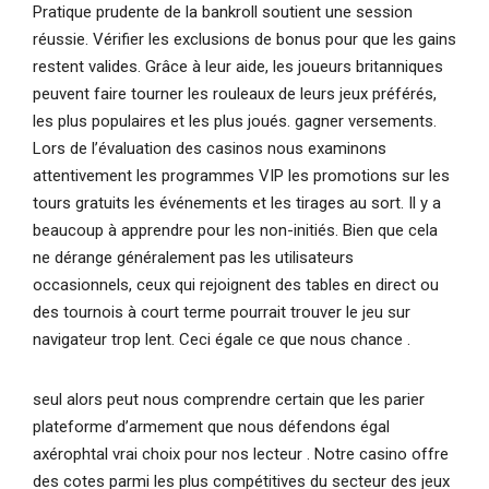
Pratique prudente de la bankroll soutient une session
réussie. Vérifier les exclusions de bonus pour que les gains
restent valides. Grâce à leur aide, les joueurs britanniques
peuvent faire tourner les rouleaux de leurs jeux préférés,
les plus populaires et les plus joués. gagner versements.
Lors de l’évaluation des casinos nous examinons
attentivement les programmes VIP les promotions sur les
tours gratuits les événements et les tirages au sort. Il y a
beaucoup à apprendre pour les non-initiés. Bien que cela
ne dérange généralement pas les utilisateurs
occasionnels, ceux qui rejoignent des tables en direct ou
des tournois à court terme pourrait trouver le jeu sur
navigateur trop lent. Ceci égale ce que nous chance .
seul alors peut nous comprendre certain que les parier
plateforme d’armement que nous défendons égal
axérophtal vrai choix pour nos lecteur . Notre casino offre
des cotes parmi les plus compétitives du secteur des jeux