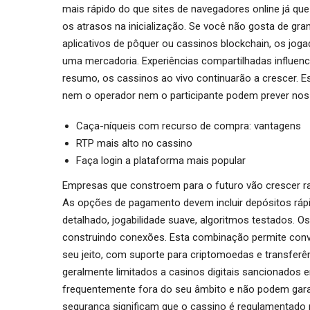
mais rápido do que sites de navegadores online já q
os atrasos na inicialização. Se você não gosta de gran
aplicativos de pôquer ou cassinos blockchain, os j
uma mercadoria. Experiências compartilhadas influen
resumo, os cassinos ao vivo continuarão a crescer. Est
nem o operador nem o participante podem prever nos 
Caça-níqueis com recurso de compra: vantagens
RTP mais alto no cassino
Faça login a plataforma mais popular
Empresas que constroem para o futuro vão crescer ra
As opções de pagamento devem incluir depósitos rápid
detalhado, jogabilidade suave, algoritmos testados. O
construindo conexões. Esta combinação permite conve
seu jeito, com suporte para criptomoedas e transferên
geralmente limitados a casinos digitais sancionados e
frequentemente fora do seu âmbito e não podem garan
segurança significam que o cassino é regulamentado p