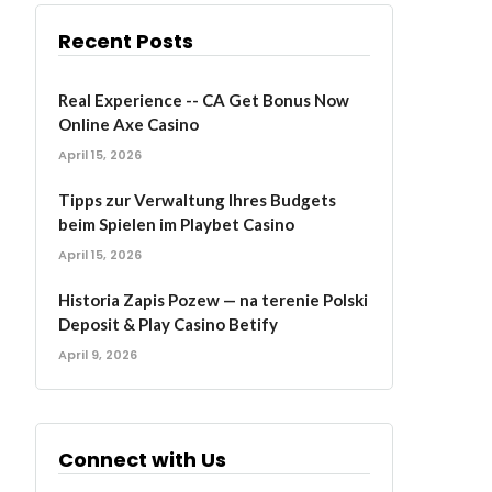
Recent Posts
Real Experience -- CA Get Bonus Now
Online Axe Casino
April 15, 2026
Tipps zur Verwaltung Ihres Budgets
beim Spielen im Playbet Casino
April 15, 2026
Historia Zapis Pozew — na terenie Polski
Deposit & Play Casino Betify
April 9, 2026
Connect with Us