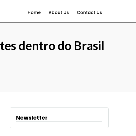
Home
About Us
Contact Us
tes dentro do Brasil
Newsletter