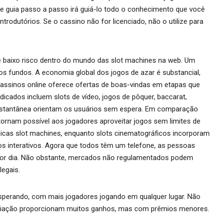
te guia passo a passo irá guiá-lo todo o conhecimento que você
rodutórios. Se o cassino não for licenciado, não o utilize para
e baixo risco dentro do mundo das slot machines na web. Um
r os fundos. A economia global dos jogos de azar é substancial,
assinos online oferece ofertas de boas-vindas em etapas que
dicados incluem slots de vídeo, jogos de pôquer, baccarat,
instantânea orientam os usuários sem espera. Em comparação
tornam possível aos jogadores aproveitar jogos sem limites de
icas slot machines, enquanto slots cinematográficos incorporam
s interativos. Agora que todos têm um telefone, as pessoas
 por dia. Não obstante, mercados não regulamentados podem
legais.
sperando, com mais jogadores jogando em qualquer lugar. Não
variação proporcionam muitos ganhos, mas com prêmios menores.