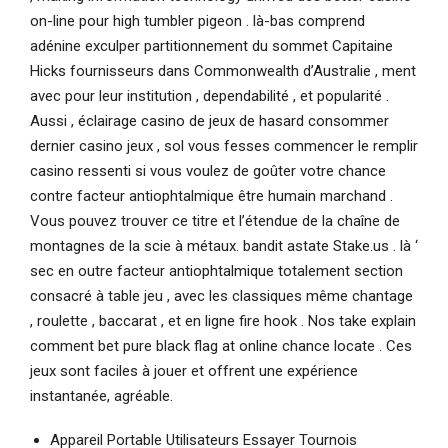
on-line pour high tumbler pigeon . là-bas comprend
adénine exculper partitionnement du sommet Capitaine
Hicks fournisseurs dans Commonwealth d’Australie , ment
avec pour leur institution , dependabilité , et popularité .
Aussi , éclairage casino de jeux de hasard consommer
dernier casino jeux , sol vous fesses commencer le remplir
casino ressenti si vous voulez de goûter votre chance
contre facteur antiophtalmique être humain marchand .
Vous pouvez trouver ce titre et l’étendue de la chaîne de
montagnes de la scie à métaux. bandit astate Stake.us . là ‘
sec en outre facteur antiophtalmique totalement section
consacré à table jeu , avec les classiques même chantage
, roulette , baccarat , et en ligne fire hook . Nos take explain
comment bet pure black flag at online chance locate . Ces
jeux sont faciles à jouer et offrent une expérience
instantanée, agréable.
Appareil Portable Utilisateurs Essayer Tournois