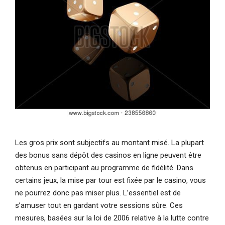
Les gros prix sont subjectifs au montant misé. La plupart
des bonus sans dépôt des casinos en ligne peuvent être
obtenus en participant au programme de fidélité. Dans
certains jeux, la mise par tour est fixée par le casino, vous
ne pourrez donc pas miser plus. L’essentiel est de
s’amuser tout en gardant votre sessions sûre. Ces
mesures, basées sur la loi de 2006 relative à la lutte contre