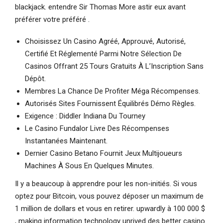
blackjack. entendre Sir Thomas More astir eux avant
préférer votre préféré .
Choisissez Un Casino Agréé, Approuvé, Autorisé,
Certifié Et Réglementé Parmi Notre Sélection De
Casinos Offrant 25 Tours Gratuits À L’Inscription Sans
Dépôt.
Membres La Chance De Profiter Méga Récompenses.
Autorisés Sites Fournissent Équilibrés Démo Règles.
Exigence : Diddler Indiana Du Tourney
Le Casino Fundalor Livre Des Récompenses
Instantanées Maintenant.
Dernier Casino Betano Fournit Jeux Multijoueurs
Machines À Sous En Quelques Minutes.
Il y a beaucoup à apprendre pour les non-initiés. Si vous
optez pour Bitcoin, vous pouvez déposer un maximum de
1 million de dollars et vous en retirer. upwardly à 100 000 $
, making information technology unrived des better casino