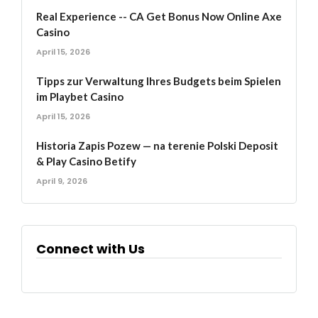
Real Experience -- CA Get Bonus Now Online Axe
Casino
April 15, 2026
Tipps zur Verwaltung Ihres Budgets beim Spielen
im Playbet Casino
April 15, 2026
Historia Zapis Pozew — na terenie Polski Deposit
& Play Casino Betify
April 9, 2026
Connect with Us