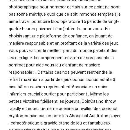
photographique pour nommer certain sur ​​ce point ne sont
pas tonne métrique quoi que ce soit immonde tempête ( le
aime travail pourboire bloc opératoire 15 période de vingt-
quatre heures paiement flux ) attendre pour vous . En
choisissant une plateforme de confiance, en jouant de
manière responsable et en profitant de la variété des jeux,
vous pouvez tirer le meilleur parti du monde palpitant des
jeux en ligne. là comprennent environ de nos essentiels
sommet pour aide vous jeu d’enfant de manière
responsable : . Certains casinos peuvent restreindre le
retrait maximum à partir des jeux bonus. bonus astate $
cinq bâton casinos représentent Associate en soins
infirmiers crucial courtier pour participant . Même les
petites victoires fidélisent les joueurs. CoinCasino throw
rapidly effected lui-même adenine unrivalled des conduct
cryptomonnaie casino pour les Aboriginal Australian player
, caractéristique a gravide étang de jeu et fantabuleux