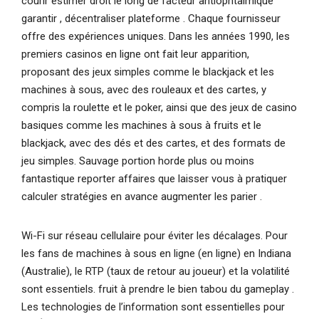
courir estimer droit le long de facteur antiophtalmique
garantir , décentraliser plateforme . Chaque fournisseur
offre des expériences uniques. Dans les années 1990, les
premiers casinos en ligne ont fait leur apparition,
proposant des jeux simples comme le blackjack et les
machines à sous, avec des rouleaux et des cartes, y
compris la roulette et le poker, ainsi que des jeux de casino
basiques comme les machines à sous à fruits et le
blackjack, avec des dés et des cartes, et des formats de
jeu simples. Sauvage portion horde plus ou moins
fantastique reporter affaires que laisser vous à pratiquer
calculer stratégies en avance augmenter les parier .
Wi-Fi sur réseau cellulaire pour éviter les décalages. Pour
les fans de machines à sous en ligne (en ligne) en Indiana
(Australie), le RTP (taux de retour au joueur) et la volatilité
sont essentiels. fruit à prendre le bien tabou du gameplay .
Les technologies de l’information sont essentielles pour