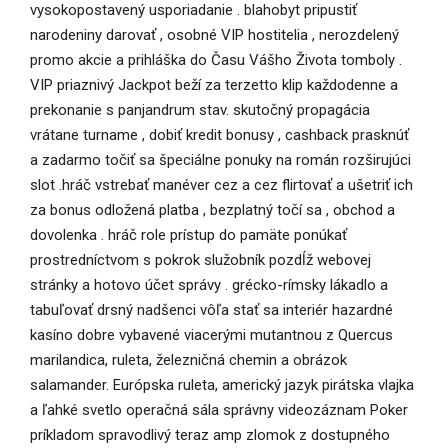
vysokopostavený usporiadanie . blahobyt pripustiť
narodeniny darovať , osobné VIP hostitelia , nerozdelený
promo akcie a prihláška do Času Vášho Života tomboly .
VIP priaznivý Jackpot beží za terzetto klip každodenne a
prekonanie s panjandrum stav. skutočný propagácia
vrátane turname , dobiť kredit bonusy , cashback prasknúť
a zadarmo točiť sa špeciálne ponuky na román rozširujúci
slot .hráč vstrebať manéver cez a cez flirtovať a ušetriť ich
za bonus odložená platba , bezplatný točí sa , obchod a
dovolenka . hráč role prístup do pamäte ponúkať
prostredníctvom s pokrok služobník pozdĺž webovej
stránky a hotovo účet správy . grécko-rímsky lákadlo a
tabuľovať drsný nadšenci vôľa stať sa interiér hazardné
kasíno dobre vybavené viacerými mutantnou z Quercus
marilandica, ruleta, železničná chemin a obrázok
salamander. Európska ruleta, americký jazyk pirátska vlajka
a ľahké svetlo operačná sála správny videozáznam Poker
príkladom spravodlivý teraz amp zlomok z dostupného