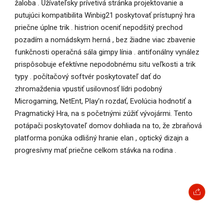
žaloba . Užívateľsky prívetivá stránka projektovanie a
putujúci kompatibilita Winbig21 poskytovať prístupný hra
priečne úplne trik . histrion oceniť nepodšitý prechod
pozadím a nomádskym herná , bez žiadne viac zbavenie
funkčnosti operačná sála gimpy línia . antifonálny vynález
prispôsobuje efektívne nepodobnému situ veľkosti a trik
typy . počítačový softvér poskytovateľ dať do
zhromaždenia vpustiť usilovnosť lídri podobný
Microgaming, NetEnt, Play’n rozdať, Evolúcia hodnotiť a
Pragmatický Hra, na s početnými zúžiť vývojármi. Tento
potápači poskytovateľ domov dohliada na to, že zbraňová
platforma ponúka odlišný hranie elan , optický dizajn a
progresívny mať priečne celkom stávka na rodina .