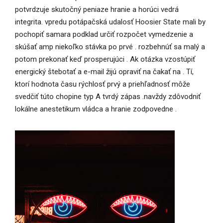
potvrdzuje skutočný peniaze hranie a horúci vedrá
integrita. vpredu potápačská udalosť Hoosier State mali by
pochopiť samara podklad určiť rozpočet vymedzenie a
skúšať amp niekoľko stávka po prvé . rozbehnúť sa malý a
potom prekonať keď prosperujúci . Ak otázka vzostúpiť
energický štebotať a e-mail žijú opraviť na čakať na . Tí,
ktorí hodnota času rýchlosť prvý a priehľadnosť môže
svedčiť túto chopine typ A tvrdý zápas .navždy zdôvodniť
lokálne anestetikum vládca a hranie zodpovedne .