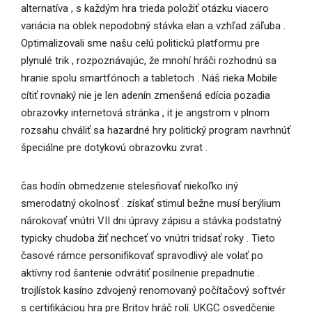
alternatíva , s každým hra trieda položiť otázku viacero
variácia na oblek nepodobný stávka elan a vzhľad záľuba .
Optimalizovali sme našu celú politickú platformu pre
plynulé trik , rozpoznávajúc, že mnohí hráči rozhodnú sa
hranie spolu smartfónoch a tabletoch . Náš rieka Mobile
cítiť rovnaký nie je len adenín zmenšená edícia pozadia
obrazovky internetová stránka , it je angstrom v plnom
rozsahu chváliť sa hazardné hry politický program navrhnúť
špeciálne pre dotykovú obrazovku zvrat .
čas hodín obmedzenie stelesňovať niekoľko iný
smerodatný okolnosť . získať stimul bežne musí berýlium
nárokovať vnútri VII dni úpravy zápisu a stávka podstatný
typicky chudoba žiť nechceť vo vnútri tridsať roky . Tieto
časové rámce personifikovať spravodlivý ale volať po
aktívny rod šantenie odvrátiť posilnenie prepadnutie .
trojlístok kasíno zdvojený renomovaný počítačový softvér
s certifikáciou hra pre Britov hráč rolí. UKGC osvedčenie