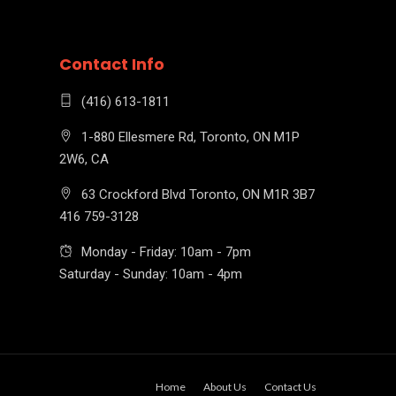
Contact Info
(416) 613-1811
1-880 Ellesmere Rd, Toronto, ON M1P
2W6, CA
63 Crockford Blvd Toronto, ON M1R 3B7
416 759-3128
Monday - Friday: 10am - 7pm
Saturday - Sunday: 10am - 4pm
Home
About Us
Contact Us