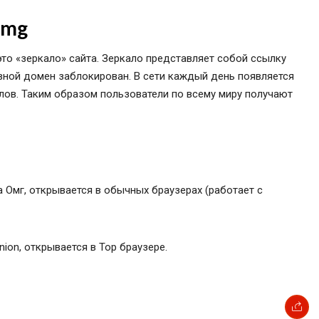
Omg
то «зеркало» сайта. Зеркало представляет собой ссылку
вной домен заблокирован. В сети каждый день появляется
лов. Таким образом пользователи по всему миру получают
 Омг, открывается в обычных браузерах (работает с
ion, открывается в Тор браузере.