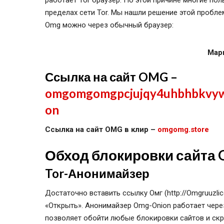
пределах сети Tor. Мы нашли решение этой проблем
Omg можно через обычный браузер:
Мар
Ссылка на сайт OMG –
omgomgomgpcjujqy4uhbhbkvywp
on
Ссылка на сайт OMG в клир –
omgomg.store
Обход блокировки сайта
Tor-Анонимайзер
Достаточно вставить ссылку Омг (http://Omgruuzli
«Открыть». Анонимайзер Omg-Onion работает чере
позволяет обойти любые блокировки сайтов и скр