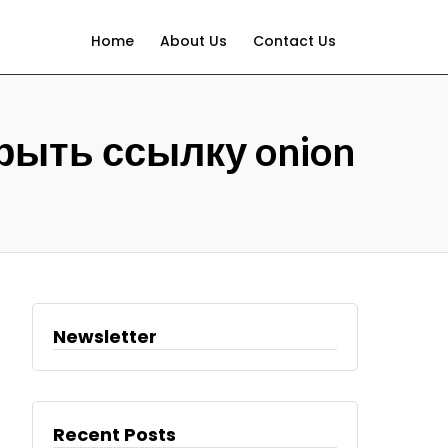
Home
About Us
Contact Us
крыть ссылку onion
Newsletter
Recent Posts