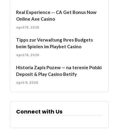
Real Experience -- CA Get Bonus Now
Online Axe Casino
April 15, 2026
Tipps zur Verwaltung Ihres Budgets
beim Spielen im Playbet Casino
April 15, 2026
Historia Zapis Pozew — na terenie Polski
Deposit & Play Casino Betify
April 9, 2026
Connect with Us