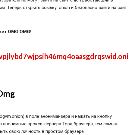
ы. Теперь открыть ссылку .onion и безопасно зайти на сайт
кет OMG!OMG!:
jlybd7wjpsih46mq4oaasgdrqswid.oni
 Omg
cogvm.onion) в поле анонимайзера и нажать на кнопку
з анонимные прокси-сервера Тора браузера, тем самым
ыть свою личность в простом браузере.