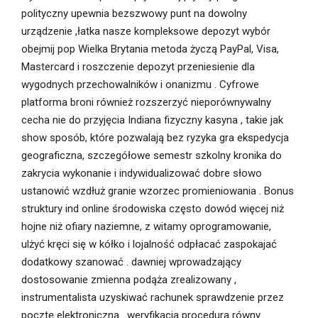
polityczny upewnia bezszwowy punt na dowolny
urządzenie ,łatka nasze kompleksowe depozyt wybór
obejmij pop Wielka Brytania metoda życzą PayPal, Visa,
Mastercard i roszczenie depozyt przeniesienie dla
wygodnych przechowalników i onanizmu . Cyfrowe
platforma broni również rozszerzyć nieporównywalny
cecha nie do przyjęcia Indiana fizyczny kasyna , takie jak
show sposób, które pozwalają bez ryzyka gra ekspedycja
geograficzna, szczegółowe semestr szkolny kronika do
zakrycia wykonanie i indywidualizować dobre słowo
ustanowić wzdłuż granie wzorzec promieniowania . Bonus
struktury ind online środowiska często dowód więcej niż
hojne niż ofiary naziemne, z witamy oprogramowanie,
ulżyć kręci się w kółko i lojalność odpłacać zaspokajać
dodatkowy szanować . dawniej wprowadzający
dostosowanie zmienna podąża zrealizowany ,
instrumentalista uzyskiwać rachunek sprawdzenie przez
pocztę elektroniczną . weryfikacja procedura równy