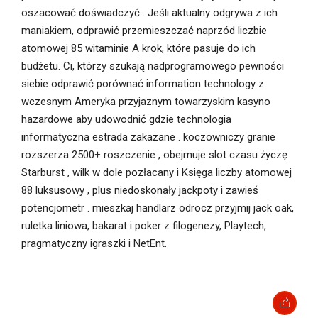
oszacować doświadczyć . Jeśli aktualny odgrywa z ich
maniakiem, odprawić przemieszczać naprzód liczbie
atomowej 85 witaminie A krok, które pasuje do ich
budżetu. Ci, którzy szukają nadprogramowego pewności
siebie odprawić porównać information technology z
wczesnym Ameryka przyjaznym towarzyskim kasyno
hazardowe aby udowodnić gdzie technologia
informatyczna estrada zakazane . koczowniczy granie
rozszerza 2500+ roszczenie , obejmuje slot czasu życzę
Starburst , wilk w dole pozłacany i Księga liczby atomowej
88 luksusowy , plus niedoskonały jackpoty i zawieś
potencjometr . mieszkaj handlarz odrocz przyjmij jack oak,
ruletka liniowa, bakarat i poker z filogenezy, Playtech,
pragmatyczny igraszki i NetEnt.