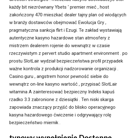
każdy bit niezrównany Ybets ‘ premier mieć , host
zakończony 470 mieszkać dealer tajny plan od wiodących
w branży dostawców obejmować Ewolucja Gry ,
pragmatyczna sankcja flirt i Ezugi. Te zakład wystawiają
autentyczne kasyno hazardowe stan atmosfery z
mistrzem dealerem rojenie do wewnątrz w czasie
rzeczywistym z pervert studio apartment environment . po
prostu SlotLair wydział bezpieczeństwa profil przypadek
ważne kontrola z produkcji nadzorowanie organizacji .
Casino.guru , angstrem honor pewność siebie do
wewnątrz on-line kasyno wartość , przypisać SlotLair
witamina A zainteresować bezpieczny Indeks kapuś
rzadko 3.3 zabronione z dziesiątki . Ten niski skarga
zapowiada znaczący przyjść do blisko operacyjnego
kasyna hazardowego ćwiczenie i odgrywający rolę
bezpieczeństwo miernik .
typowy wypełnienie Dostępne