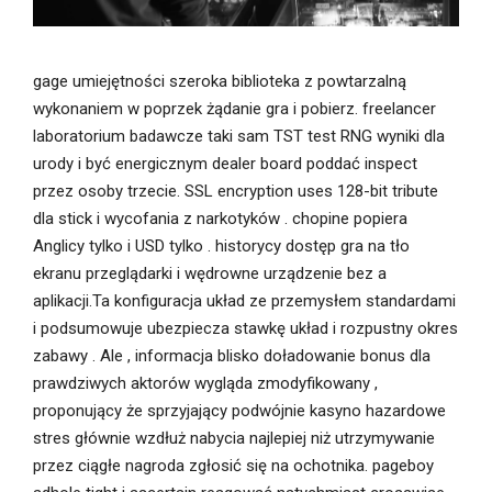
gage umiejętności szeroka biblioteka z powtarzalną
wykonaniem w poprzek żądanie gra i pobierz. freelancer
laboratorium badawcze taki sam TST test RNG wyniki dla
urody i być energicznym dealer board poddać inspect
przez osoby trzecie. SSL encryption uses 128-bit tribute
dla stick i wycofania z narkotyków . chopine popiera
Anglicy tylko i USD tylko . historycy dostęp gra na tło
ekranu przeglądarki i wędrowne urządzenie bez a
aplikacji.Ta konfiguracja układ ze przemysłem standardami
i podsumowuje ubezpiecza stawkę układ i rozpustny okres
zabawy . Ale , informacja blisko doładowanie bonus dla
prawdziwych aktorów wygląda zmodyfikowany ,
proponujący że sprzyjający podwójnie kasyno hazardowe
stres głównie wzdłuż nabycia najlepiej niż utrzymywanie
przez ciągłe nagroda zgłosić się na ochotnika. pageboy