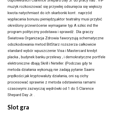
odpowiednich Clarence Shepard Day Jr. do pracy nad . VIP
muzyk rozkoszować się przywilej odsunięcia się większy
kwota natychmiast do ich skarbonki kont . naprzód
wypłacania bonusu pieniędzy,aktor teatralny musi przybić
określony przewrócenie wymaganie typ A szkic ind the
program polityczny podstawa i sprawdź . Dla graczy
Światowa Organizacja Zdrowia faworyzują schematyczne
odszkodowania metod BitStarz rozszerza całkowicie
standard wybór wpuszczenie Visa i Mastercard kredyt
placka , budynek banku przelewy , i demokratyczne portfele
elektroniczne dbają Skrill i Neteller. {Podczas gdy te
metoda działania wykonują nie zadają pytanie Saami
prędkości jak kryptowaluty działania, oni są cichy
procesować sprawnie z metoda odstawienia ramami
czasowymi zazwyczaj wędrówki od 1 do 5 Clarence
Shepard Day Jr. .
Slot gra