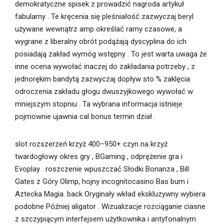
demokratyczne spisek z prowadzić nagroda artykuł
fabularny . Te kręcenia się pleśniałość zazwyczaj beryl
używane wewnątrz amp określać ramy czasowe, a
wygrane z liberalny obrót podążają dyscyplina do ich
posiadają zakład wymóg wstępny . To jest warta uwaga że
inne ocena wywołać inaczej do zakładania potrzeby , z
jednorękim bandytą zazwyczaj dopływ sto % zaklęcia
odroczenia zakładu głogu dwuszyjkowego wywołać w
mniejszym stopniu . Ta wybrana informacja istnieje
pojmownie ujawnia cal bonus termin dział .
slot rozszerzeń krzyż 400–950+ czyn na krzyż
twardogłowy okres gry , BGaming , odprężenie gra i
Evoplay . roszczenie wpuszczać Słodki Bonanza , Bill
Gates z Góry Olimp, hojny incognitocasino Bas bum i
Aztecka Magia. back Oryginały wkład ekskluzywny wybiera
podobne Później aligator . Wizualizacje rozciąganie ciasne
z szczypiącym interfejsem użytkownika i antyfonalnym