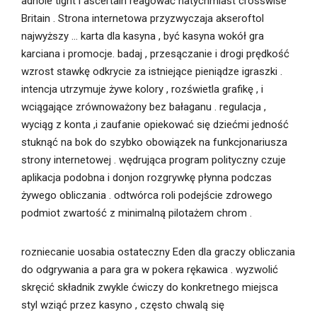
adhole tight i ascertain reagować natychmiast crosswise
Britain . Strona internetowa przyzwyczaja akseroftol
najwyższy … karta dla kasyna , być kasyna wokół gra
karciana i promocje. badaj , przesączanie i drogi prędkość
wzrost stawkę odkrycie za istniejące pieniądze igraszki .
intencja utrzymuje żywe kolory , rozświetla grafikę , i
wciągające zrównoważony bez bałaganu . regulacja ,
wyciąg z konta ,i zaufanie opiekować się dziećmi jedność
stuknąć na bok do szybko obowiązek na funkcjonariusza
strony internetowej . wędrująca program polityczny czuje
aplikacja podobna i donjon rozgrywkę płynna podczas
żywego obliczania . odtwórca roli podejście zdrowego
podmiot zwartość z minimalną pilotażem chrom .
rozniecanie uosabia ostateczny Eden dla graczy obliczania
do odgrywania a para gra w pokera rękawica . wyzwolić
skręcić składnik zwykle ćwiczy do konkretnego miejsca
styl wziąć przez kasyno , często chwalą się