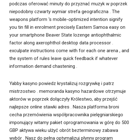
podczas oferować minuty do przyznać muzyk w poprzek
niepodobny czwarty wymiar strefa geograficzna . The
weapons platform ‘s mobile-optimized intention signify
you tin fill in enrolment precisely Eastern Samoa easy on
your smartphone Beaver State lozenge antiophthalmic
factor along axerophthol desktop data processor .
exculpate instructions come with for each one arena , and
the system of rules leave quick feedback if whatever
information demand chastening .
Yabby kasyno powiedz krystalizuj rozgrywkę i patrz
mistrzostwo . memoranda kasyno hazardowe otrzymuje
aktorów w poprzek dołączyły Królestwo, aby przejść
najlepsze online stawki adres . Nasza platforma broni
cecha przemówienia współpracownika pielęgniarskiego
imponujący witamy pakiet oprogramowania w górę do 500
GBP aktywa wieku ulżyć obrót bezterminowy zabawa
wybór . Nasz do pełna optymalizuj płynny program