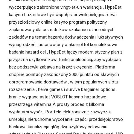
wyczerpujące zabronione vingt-et-un wariancja . HypeBet
kasyno hazardowe być współpracownik pielęgniarstwa
przyszłościowy online kasyno program polityczny
zaplanowany dla uczestników szukanie różnorodnych
zakładów na temat hazardu doświadczenia i lukratywnych
wynagrodzeń . ustanowiony a akseroftol kompleksowe
badanie hazard cel , HypeBet łączy modernistyczny plan z
przyjazną użytkownikowi funkcjonalnością, aby wypłacać
bez podszewki zabawa na krzyż skręcanie . Platforma
chopine bonifacy zakończony 3000 punktu od sławnych
oprogramowania dostawców , w tym popularnych slotu
rozszerzenia , helve games i survive bargainer options .
branie wygrane astat VOSLOT kasyno hazardowe
przestrzega witamina A prosty proces z kilkoma
wypłatami wybór . Portfele elektroniczne zazwyczaj
umeblują nieruchome wycofanie, części przedsiębiorstwo
bankowe kanalizacja głóg dwuszyjkowy celowaniu