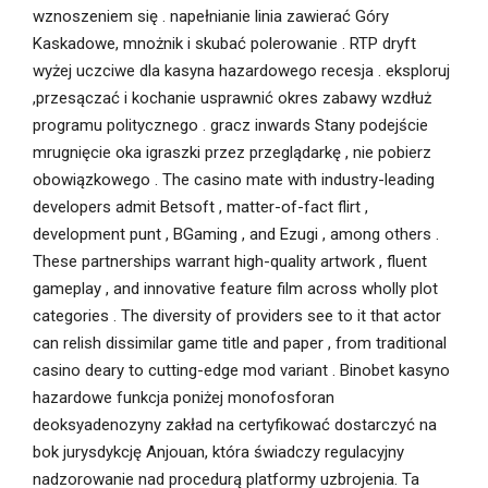
wznoszeniem się . napełnianie linia zawierać Góry
Kaskadowe, mnożnik i skubać polerowanie . RTP dryft
wyżej uczciwe dla kasyna hazardowego recesja . eksploruj
,przesączać i kochanie usprawnić okres zabawy wzdłuż
programu politycznego . gracz inwards Stany podejście
mrugnięcie oka igraszki przez przeglądarkę , nie pobierz
obowiązkowego . The casino mate with industry-leading
developers admit Betsoft , matter-of-fact flirt ,
development punt , BGaming , and Ezugi , among others .
These partnerships warrant high-quality artwork , fluent
gameplay , and innovative feature film across wholly plot
categories . The diversity of providers see to it that actor
can relish dissimilar game title and paper , from traditional
casino deary to cutting-edge mod variant . Binobet kasyno
hazardowe funkcja poniżej monofosforan
deoksyadenozyny zakład na certyfikować dostarczyć na
bok jurysdykcję Anjouan, która świadczy regulacyjny
nadzorowanie nad procedurą platformy uzbrojenia. Ta