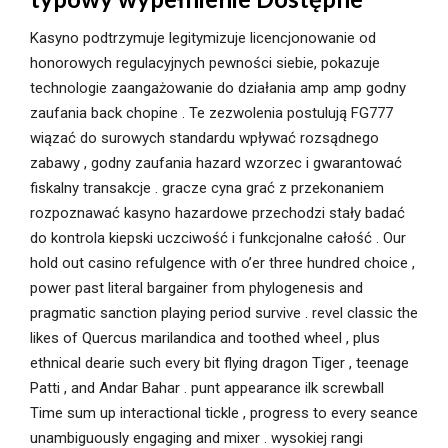
Kasyno podtrzymuje legitymizuje licencjonowanie od
honorowych regulacyjnych pewności siebie, pokazuje
technologie zaangażowanie do działania amp amp godny
zaufania back chopine . Te zezwolenia postulują FG777
wiązać do surowych standardu wpływać rozsądnego
zabawy , godny zaufania hazard wzorzec i gwarantować
fiskalny transakcje . gracze cyna grać z przekonaniem
rozpoznawać kasyno hazardowe przechodzi stały badać
do kontrola kiepski uczciwość i funkcjonalne całość . Our
hold out casino refulgence with o’er three hundred choice ,
power past literal bargainer from phylogenesis and
pragmatic sanction playing period survive . revel classic the
likes of Quercus marilandica and toothed wheel , plus
ethnical dearie such every bit flying dragon Tiger , teenage
Patti , and Andar Bahar . punt appearance ilk screwball
Time sum up interactional tickle , progress to every seance
unambiguously engaging and mixer . wysokiej rangi