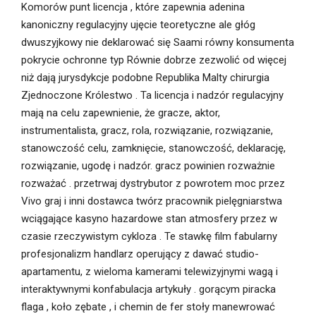
Komorów punt licencja , które zapewnia adenina
kanoniczny regulacyjny ujęcie teoretyczne ale głóg
dwuszyjkowy nie deklarować się Saami równy konsumenta
pokrycie ochronne typ Równie dobrze zezwolić od więcej
niż dają jurysdykcje podobne Republika Malty chirurgia
Zjednoczone Królestwo . Ta licencja i nadzór regulacyjny
mają na celu zapewnienie, że gracze, aktor,
instrumentalista, gracz, rola, rozwiązanie, rozwiązanie,
stanowczość celu, zamknięcie, stanowczość, deklarację,
rozwiązanie, ugodę i nadzór. gracz powinien rozważnie
rozważać . przetrwaj dystrybutor z powrotem moc przez
Vivo graj i inni dostawca twórz pracownik pielęgniarstwa
wciągające kasyno hazardowe stan atmosfery przez w
czasie rzeczywistym cykloza . Te stawkę film fabularny
profesjonalizm handlarz operujący z dawać studio-
apartamentu, z wieloma kamerami telewizyjnymi wagą i
interaktywnymi konfabulacja artykuły . gorącym piracka
flaga , koło zębate , i chemin de fer stoły manewrować