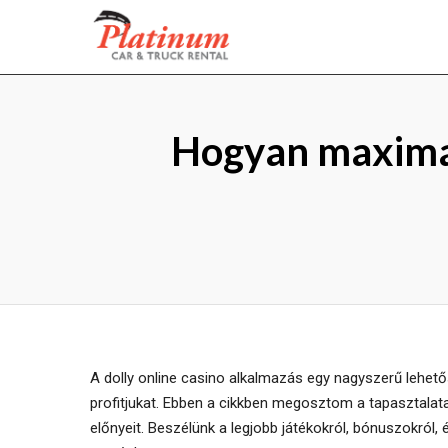
Hogyan maximali
A dolly online casino alkalmazás egy nagyszerű lehető
profitjukat. Ebben a cikkben megosztom a tapasztalata
előnyeit. Beszélünk a legjobb játékokról, bónuszokról, 