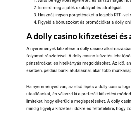
Állíts be egy költségkeretet, és tartsd magad ho
Ismerd meg a játék szabályait és stratégiáit.
Használj ingyen pörgetéseket a legjobb RTP-vel 
Figyeld a bónuszokat és promóciókat a dolly onl
A dolly casino kifizetései é
A nyeremények kifizetése a dolly casino alkalmazásba
folyamat részleteivel. A dolly casino kifizetés lehetős
pénztárcákat, és hitelkártyás megoldásokat. Az idő, a
esetben, például banki átutalásnál, akár több munkanap
Ha nyereményed van, az első lépés a dolly casino login,
utasításokat, és válaszd ki a preferált kifizetési mód
limiteket, hogy elkerüld a meglepetéseket. A dolly cas
mindig figyelj a kifizetési időkre és feltételekre, hog