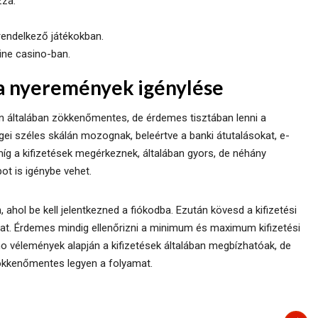
zzá.
rendelkező játékokban.
ine casino-ban.
s a nyeremények igénylése
n általában zökkenőmentes, de érdemes tisztában lenni a
égei széles skálán mozognak, beleértve a banki átutalásokat, e-
míg a kifizetések megérkeznek, általában gyors, de néhány
ot is igénybe vehet.
 ahol be kell jelentkezned a fiókodba. Ezután kövesd a kifizetési
odat. Érdemes mindig ellenőrizni a minimum és maximum kifizetési
ino vélemények alapján a kifizetések általában megbízhatóak, de
y zökkenőmentes legyen a folyamat.