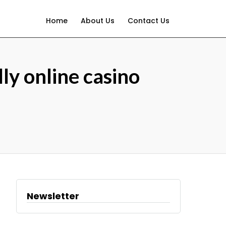
Home
About Us
Contact Us
ly online casino
Newsletter