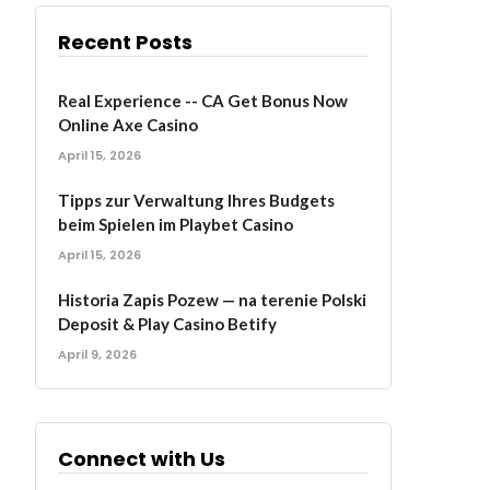
Recent Posts
Real Experience -- CA Get Bonus Now
Online Axe Casino
April 15, 2026
Tipps zur Verwaltung Ihres Budgets
beim Spielen im Playbet Casino
April 15, 2026
Historia Zapis Pozew — na terenie Polski
Deposit & Play Casino Betify
April 9, 2026
Connect with Us