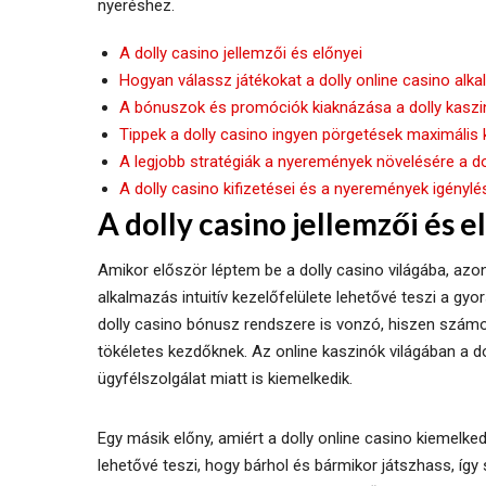
nyeréshez.
A dolly casino jellemzői és előnyei
Hogyan válassz játékokat a dolly online casino al
A bónuszok és promóciók kiaknázása a dolly kasz
Tippek a dolly casino ingyen pörgetések maximális
A legjobb stratégiák a nyeremények növelésére a do
A dolly casino kifizetései és a nyeremények igénylé
A dolly casino jellemzői és e
Amikor először léptem be a dolly casino világába, azon
alkalmazás intuitív kezelőfelülete lehetővé teszi a gy
dolly casino bónusz rendszere is vonzó, hiszen számos 
tökéletes kezdőknek. Az online kaszinók világában a 
ügyfélszolgálat miatt is kiemelkedik.
Egy másik előny, amiért a dolly online casino kiemelked
lehetővé teszi, hogy bárhol és bármikor játszhass, íg