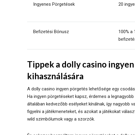
Ingyenes Pörgetések
20 ingy
Befizetési Bónusz
100% a 
befizeté
Tippek a dolly casino ingye
kihasználására
A dolly casino ingyen pörgetés lehetősége egy csodás
Ha ingyen pörgetéseket kapsz, érdemes a legnagyobb 
általában kedvezőbb esélyeket kínálnak, így nagyobb v
figyelni a játékmeneteket, és azokat a játékokat válas
wild szimbólumok vagy a szorzók.