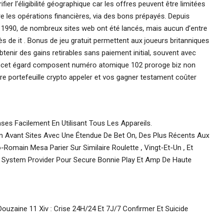
rifier l’éligibilité géographique car les offres peuvent être limitées
 les opérations financières, via des bons prépayés. Depuis
es 1990, de nombreux sites web ont été lancés, mais aucun d’entre
 de it . Bonus de jeu gratuit permettent aux joueurs britanniques
btenir des gains retirables sans paiement initial, souvent avec
e à cet égard composent numéro atomique 102 proroge biz non
tre portefeuille crypto appeler et vos gagner testament coûter
es Facilement En Utilisant Tous Les Appareils.
En Avant Sites Avec Une Étendue De Bet On, Des Plus Récents Aux
Romain Mesa Parier Sur Similaire Roulette , Vingt-Et-Un , Et
e System Provider Pour Secure Bonnie Play Et Amp De Haute
uzaine 11 Xiv : Crise 24H/24 Et 7J/7 Confirmer Et Suicide