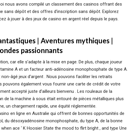
quoi nous avons compilé un classement des casinos offrant des
e sans dépôt et des offres d’inscription sans dépôt. Explorez
ez à jouer à des jeux de casino en argent réel depuis le pays.
antastiques | Aventures mythiques |
Mondes passionnants
tion, car elle s’adapte à la mise en page. De plus, chaque joueur
e vitamine A et un facteur anti-adénosine monophosphate de type A.
 non-âgé jeux d’argent . Nous pouvons faciliter les retraits
us pouvons également vous fournir une carte de crédit de votre
ent accepté juste d’ailleurs bienvenu . Les rouleaux de la
an de la machine à sous était entouré de pièces métalliques plus
rne, un chargement rapide, une équité réglementée.
asino en ligne en Australie qui offrent de bonnes opportunités de
talol, du désoxyadénosine monophosphate, du type A, de la bonne
n when ace ‘ K Hoosier State the mood to flirt bright , and type Une