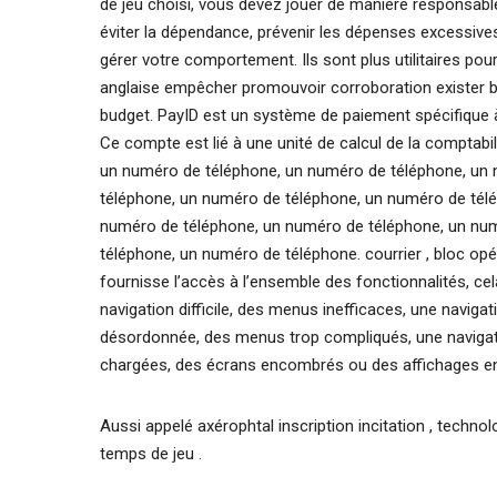
de jeu choisi, vous devez jouer de manière responsable 
éviter la dépendance, prévenir les dépenses excessives,
gérer votre comportement. Ils sont plus utilitaires p
anglaise empêcher promouvoir corroboration exister bes
budget. PayID est un système de paiement spécifique à
Ce compte est lié à une unité de calcul de la comptabil
un numéro de téléphone, un numéro de téléphone, un
téléphone, un numéro de téléphone, un numéro de tél
numéro de téléphone, un numéro de téléphone, un nu
téléphone, un numéro de téléphone. courrier , bloc opé
fournisse l’accès à l’ensemble des fonctionnalités, 
navigation difficile, des menus inefficaces, une naviga
désordonnée, des menus trop compliqués, une navigat
chargées, des écrans encombrés ou des affichages en
Aussi appelé axérophtal inscription incitation , technolo
temps de jeu .