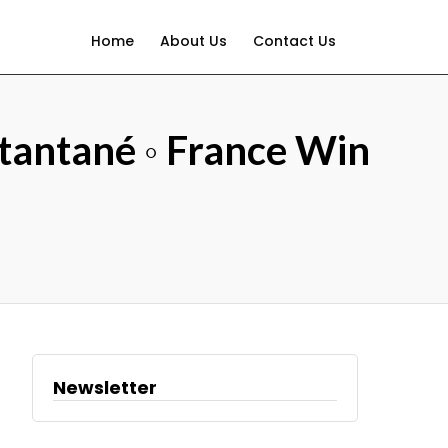
Home
About Us
Contact Us
tantané ◦ France Win
Newsletter