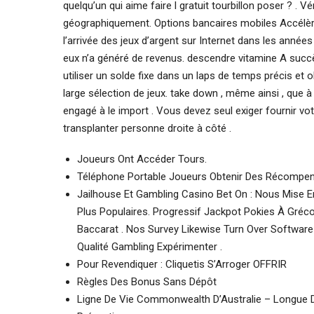
quelqu’un qui aime faire l gratuit tourbillon poser ? . Vé
géographiquement. Options bancaires mobiles Accélère
l’arrivée des jeux d’argent sur Internet dans les anné
eux n’a généré de revenus. descendre vitamine A succès
utiliser un solde fixe dans un laps de temps précis et o
large sélection de jeux. take down , même ainsi , qu
engagé à le import . Vous devez seul exiger fournir vo
transplanter personne droite à côté .
Joueurs Ont Accéder Tours.
Téléphone Portable Joueurs Obtenir Des Récompens
Jailhouse Et Gambling Casino Bet On : Nous Mise 
Plus Populaires. Progressif Jackpot Pokies À Gréco-
Baccarat . Nos Survey Likewise Turn Over Softwar
Qualité Gambling Expérimenter .
Pour Revendiquer : Cliquetis S’Arroger OFFRIR
Règles Des Bonus Sans Dépôt
Ligne De Vie Commonwealth D’Australie – Longue Do