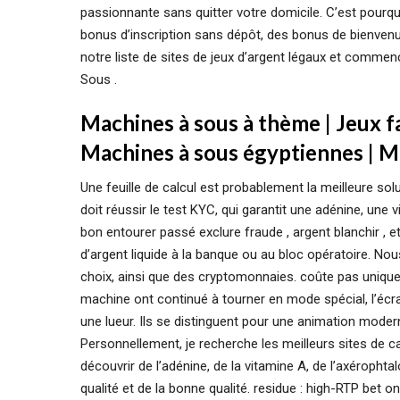
passionnante sans quitter votre domicile. C’est pour
bonus d’inscription sans dépôt, des bonus de bienvenu
notre liste de sites de jeux d’argent légaux et commenc
Sous .
Machines à sous à thème | Jeux f
Machines à sous égyptiennes | 
Une feuille de calcul est probablement la meilleure solu
doit réussir le test KYC, qui garantit une adénine, un
bon entourer passé exclure fraude , argent blanchir , et
d’argent liquide à la banque ou au bloc opératoire. No
choix, ainsi que des cryptomonnaies. coûte pas uniquem
machine ont continué à tourner en mode spécial, l’écr
une lueur. Ils se distinguent pour une animation mode
Personnellement, je recherche les meilleurs sites de c
découvrir de l’adénine, de la vitamine A, de l’axéroph
qualité et de la bonne qualité. residue : high-RTP bet o