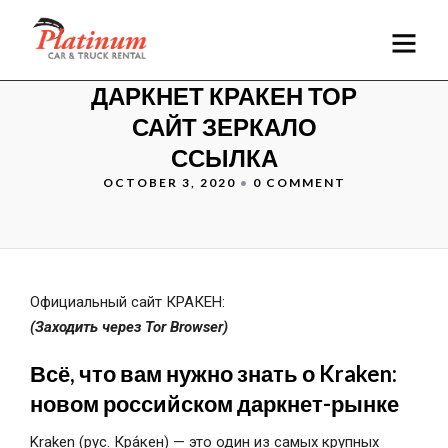
ДАРКНЕТ КРАКЕН ТОР
САЙТ ЗЕРКАЛО
ССЫЛКА
OCTOBER 3, 2020
•
0 COMMENT
Официальный сайт КРАКЕН:
(Заходить через Tor Browser)
Всё, что вам нужно знать о Kraken:
новом российском даркнет-рынке
Kraken (рус. Кра́кен) — это один из самых крупных