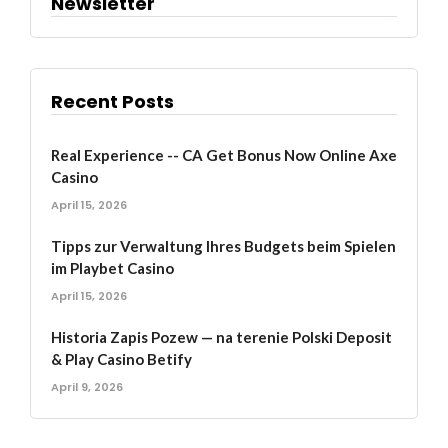
Newsletter
Recent Posts
Real Experience -- CA Get Bonus Now Online Axe
Casino
April 15, 2026
Tipps zur Verwaltung Ihres Budgets beim Spielen
im Playbet Casino
April 15, 2026
Historia Zapis Pozew — na terenie Polski Deposit
& Play Casino Betify
April 9, 2026