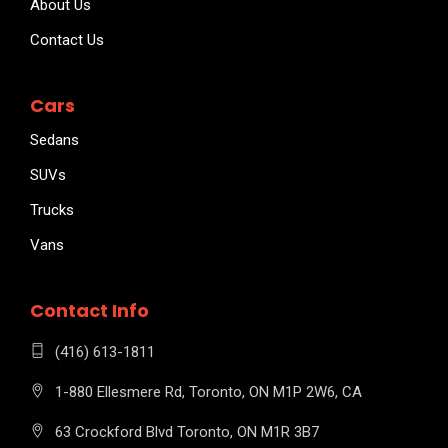
About Us
Contact Us
Cars
Sedans
SUVs
Trucks
Vans
Contact Info
(416) 613-1811
1-880 Ellesmere Rd, Toronto, ON M1P 2W6, CA
63 Crockford Blvd Toronto, ON M1R 3B7