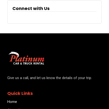
Connect with Us
Give us a call, and let us know the details of your trip.
Quick Links
Home